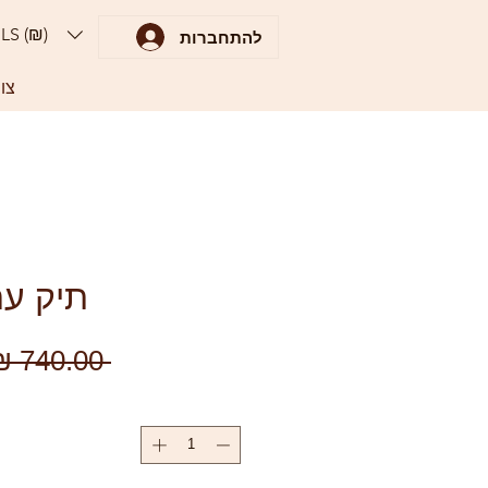
ILS (₪)
להתחברות
צו
תיק ער
 ‏740.00 ‏₪ 