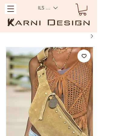
ILS (₪)