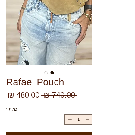
Rafael Pouch
מחיר
מח
 ‏740.00 ‏₪ 
רגיל
מב
כמות
*