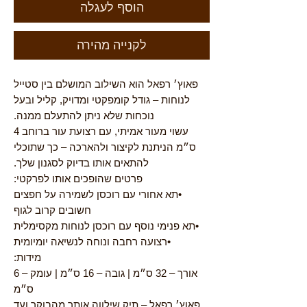
הוסף לעגלה
לקנייה מהירה
פאוץ׳ רפאל הוא השילוב המושלם בין סטייל
לנוחות – גודל קומפקטי ומדויק, קליל ובעל
נוכחות שלא ניתן להתעלם ממנה.
עשוי מעור אמיתי, עם רצועת עור ברוחב 4
ס״מ הניתנת לקיצור ולהארכה – כך שתוכלי
להתאים אותו בדיוק לסגנון שלך.
פרטים שהופכים אותו לפרקטי:
•תא אחורי עם רוכסן לשמירה על חפצים
חשובים קרוב לגוף
•תא פנימי נוסף עם רוכסן לנוחות מקסימלית
•רצועה רחבה ונוחה לנשיאה יומיומית
מידות:
אורך – 32 ס״מ | גובה – 16 ס״מ | עומק – 6
ס״מ
פאוץ׳ רפאל – תיק שילווה אותך מהבוקר ועד