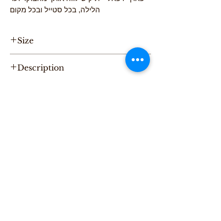
הלילה, בכל סטייל ובכל מקום
Size
Hight 16cm, Length 32cm, Width 6cm
Description
"One of a Kind" handmade leather Pouch,
designed by Karni.
Be the first to purchase this unique Bag.
All Karni's bags are 100% Leather, Dry clean
only , Made in Tel-Aviv