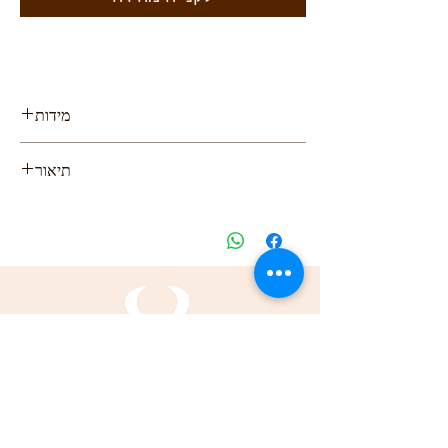
מידות
גובה: 21 ס"מ, 8.2 ", אורך: 26 ס"מ, 10.2" רוחב:
תיאור
4 ס"מ, 1.5 "
תיק עור קרוס "יחיד מסוגו" בעבודת יד בעיצוב
קרני
היה הראשון לרכוש את התיק הייחודי הזה. יש רק
אחד כזה!
כל התיקים של קרני הם 100% עור, ניקוי יבש
בלבד