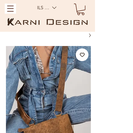
ILS (₪)