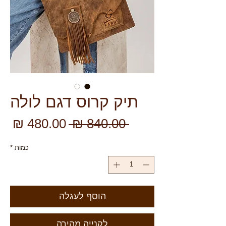
תיק קרוס דגם לולה
מחיר
מח
 ‏840.00 ‏₪ 
רגיל
מב
כמות
*
הוסף לעגלה
לקנייה מהירה