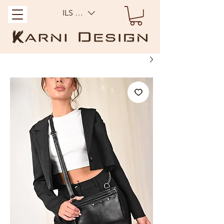
ILS (₪)